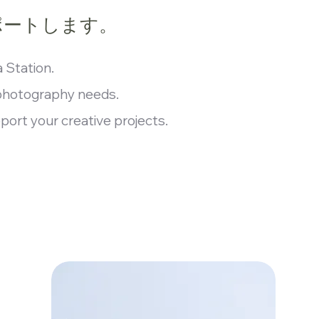
ポートします。
 Station.
r photography needs.
port your creative projects.