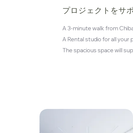
プロジェクトをサ
​A 3-minute walk from Chiba
A Rental studio for all you
The spacious space will sup